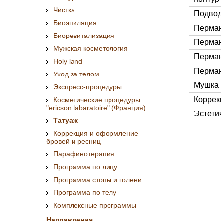
Чистка
Подводк
Биоэпиляция
Перман
Биоревитализация
Перман
Мужская косметология
Перман
Holy land
Перман
Уход за телом
Мушка
Экспресс-процедуры
Коррекц
Косметические процедуры
"ericson labaratoire" (Франция)
Эстети
Татуаж
Коррекция и оформление
бровей и ресниц
Парафинотерапия
Программа по лицу
Программа стопы и голени
Программа по телу
Комплексные программы
Направления