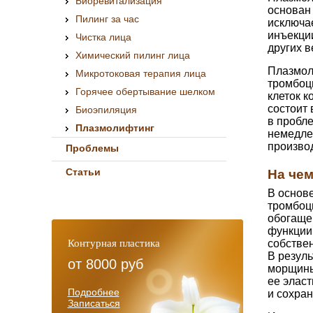
Биоревитализация
основан
Пилинг за час
исключае
инъекции
Чистка лица
других в
Химический пилинг лица
Плазмол
Микротоковая терапия лица
тромбоц
Горячее обертывание шелком
клеток к
состоит
Биоэпиляция
в пробл
Плазмолифтинг
немедлен
произво
Проблемы
Статьи
На чем
В основ
тромбоц
обогаще
функции
Контурная пластика
собствен
В резуль
от
8000 руб
морщины
ее эласт
Подробнее
и сохран
Записаться