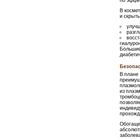
по эффек
В косме
и скрыты
улучш
разг
восст
гиалуро
Большие
диабети
Безопа
В плане
преимущ
плазмоли
из плаз
тромбоц
позволяе
индивид
прохожд
Обогаще
абсолют
заболева