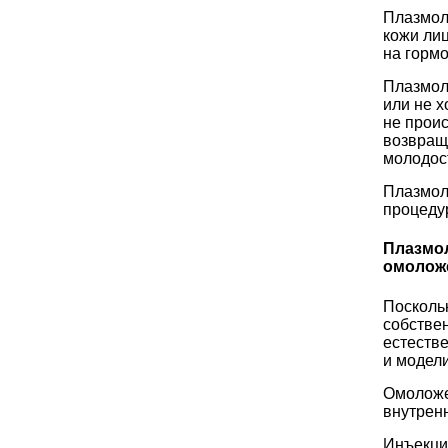
Плазмол
кожи лиц
на гормо
Плазмол
или не х
не проис
возвраща
молодост
Плазмол
процеду
Плазмол
омолож
Посколь
собствен
естеств
и модел
Омоложе
внутрен
Инъекци