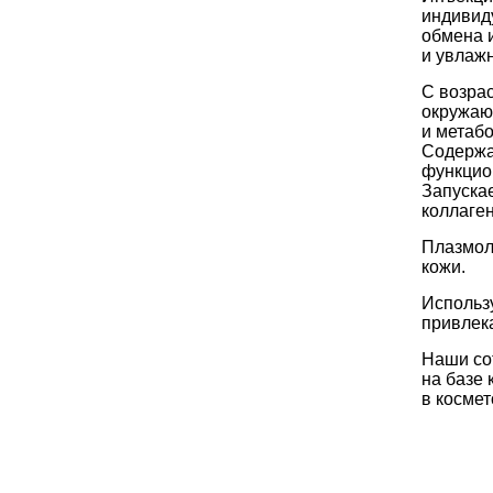
индивид
обмена и
и увлажн
С возрас
окружаю
и метаб
Содержа
функцион
Запуска
коллаген
Плазмол
кожи.
Использ
привлек
Наши со
на базе
в космет