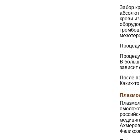
Забор кр
абсолют
крови и
оборудо
тромбоц
мезотер
Процеду
Процеду
В больши
зависит 
После пр
Каких-т
Плазмол
Плазмол
омоложе
российс
медицин
Ахмеров
Феликсо