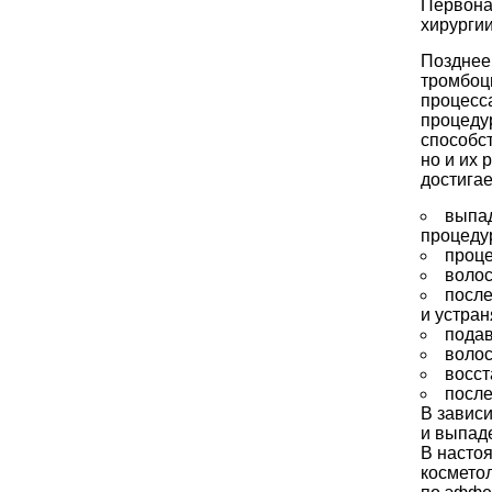
Первона
хирургии
Позднее
тромбоц
процесс
процеду
способст
но и их 
достигае
выпад
процеду
проце
волос
после
и устран
подав
волос
восст
после
В завис
и выпаде
В насто
космето