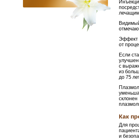
Инъекци
посредс
лечащим
Видимый
отмечаю
Эффект 
от проце
Если ст
улучшен
с выраж
из боль
до 75 лет
Плазмол
уменьша
склонен
плазмол
Как п
Для про
пациента
и безопа