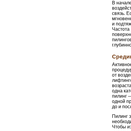
В начале
воздейс
связь. 
мгновен
и подтяж
Частота 
поверхн
пилингов
глубинн
Среди
Активное
процедур
от возд
лифтинг
возраста
одна ка
пилинг 
одной п
до и пос
Пилинг э
необход
Чтобы из