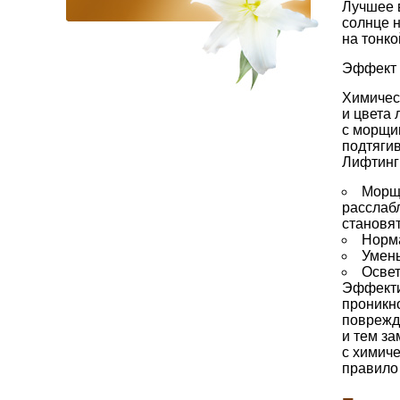
Лучшее в
солнце 
на тонко
Эффект
Химичес
и цвета
с морщи
подтягив
Лифтинг
Морщи
расслабл
становят
Норма
Умень
Освет
Эффекти
проникн
поврежд
и тем за
с химич
правило 