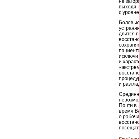
не загор
выходя н
с уровн
Болевые
устраня
длится п
восстано
сохраня
пациент
исключит
и характ
«экстре
восстано
процеду
и разгл
Срединны
невозмож
Почти в
время Ва
о рабочи
восстан
посещать