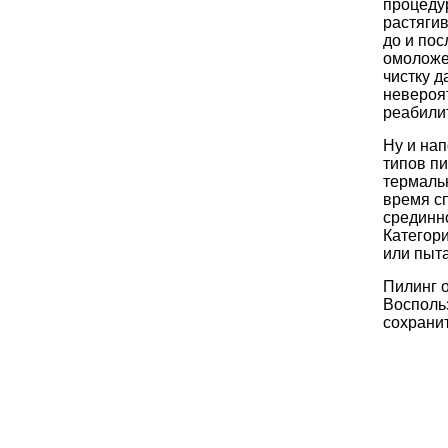
процедур
растягив
до и пос
омоложе
чистку д
невероя
реабили
Ну и на
типов пи
термаль
время сп
срединно
Категори
или пыта
Пилинг 
Воспольз
сохранит