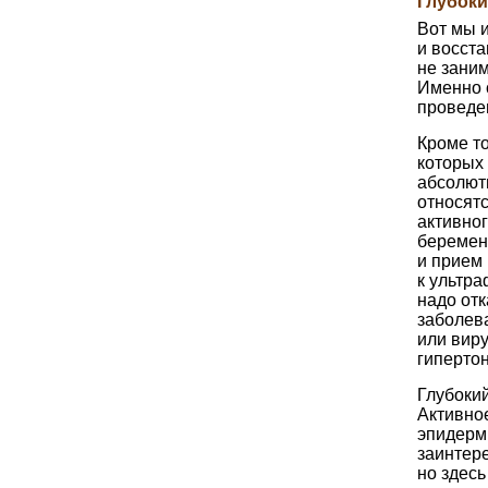
Глубоки
Вот мы 
и восст
не заним
Именно 
проведе
Кроме то
которых 
абсолют
относятс
активно
беременн
и прием
к ультра
надо отк
заболева
или вир
гипертон
Глубокий
Активно
эпидерми
заинтере
но здесь