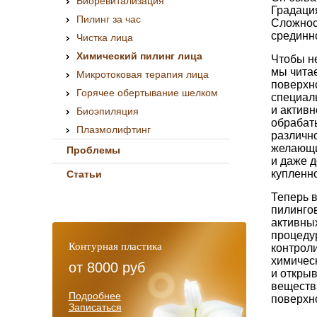
Биоревитализация
Градаци
Пилинг за час
Сложнос
срединно
Чистка лица
Химический пилинг лица
Чтобы не
мы читае
Микротоковая терапия лица
поверхно
Горячее обертывание шелком
специал
и активн
Биоэпиляция
обрабат
Плазмолифтинг
различно
желающи
Проблемы
и даже д
купленно
Статьи
Теперь в
пилингов
активны
процедур
Контурная пластика
контрол
химичес
от
8000 руб
и откры
вещества
Подробнее
поверхно
Записаться