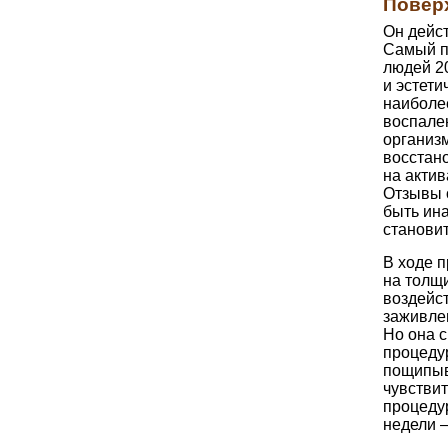
Повер
Он дейст
Самый п
людей 20
и эстети
наиболе
воспале
организ
восстан
на актив
Отзывы 
быть ина
становит
В ходе 
на толщи
воздейс
заживлен
Но она с
процеду
пощипыв
чувствит
процеду
недели 